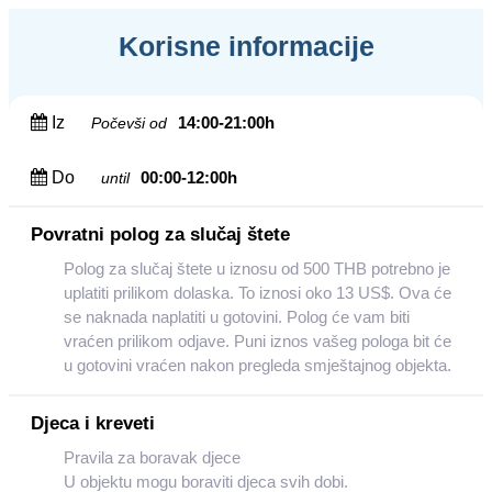
Korisne informacije
Iz
14:00-21:00h
Počevši od
Do
00:00-12:00h
until
Povratni polog za slučaj štete
Polog za slučaj štete u iznosu od 500 THB potrebno je
uplatiti prilikom dolaska. To iznosi oko 13 US$. Ova će
se naknada naplatiti u gotovini. Polog će vam biti
vraćen prilikom odjave. Puni iznos vašeg pologa bit će
u gotovini vraćen nakon pregleda smještajnog objekta.
Djeca i kreveti
Pravila za boravak djece
U objektu mogu boraviti djeca svih dobi.